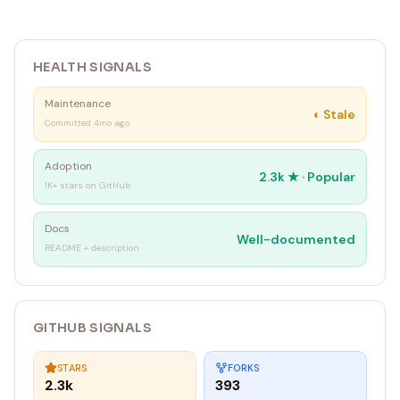
HEALTH SIGNALS
Maintenance
◐
Stale
Committed 4mo ago
Adoption
2.3k
★ ·
Popular
1K+ stars on GitHub
Docs
Well-documented
README + description
GITHUB SIGNALS
STARS
FORKS
2.3k
393