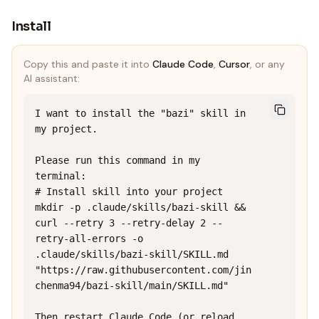
Install
Copy this and paste it into
Claude Code
,
Cursor
, or any
AI assistant:
I want to install the "bazi" skill in 
my project.

Please run this command in my 
terminal:

# Install skill into your project

mkdir -p .claude/skills/bazi-skill && 
curl --retry 3 --retry-delay 2 --
retry-all-errors -o 
.claude/skills/bazi-skill/SKILL.md 
"https://raw.githubusercontent.com/jin
chenma94/bazi-skill/main/SKILL.md"

Then restart Claude Code (or reload 