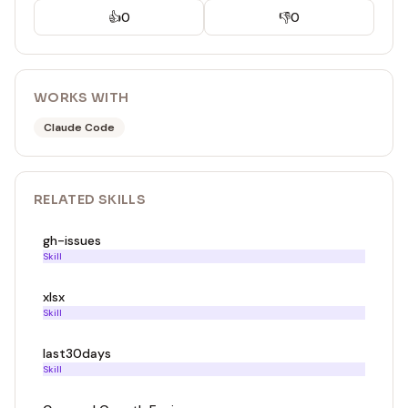
👍
0
👎
0
WORKS WITH
Claude Code
RELATED
SKILL
S
gh-issues
Skill
xlsx
Skill
last30days
Skill