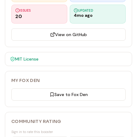
ISSUES
UPDATED
4mo ago
20
View on GitHub
MIT
License
MY FOX DEN
Save to Fox Den
COMMUNITY RATING
Sign in to rate this booster