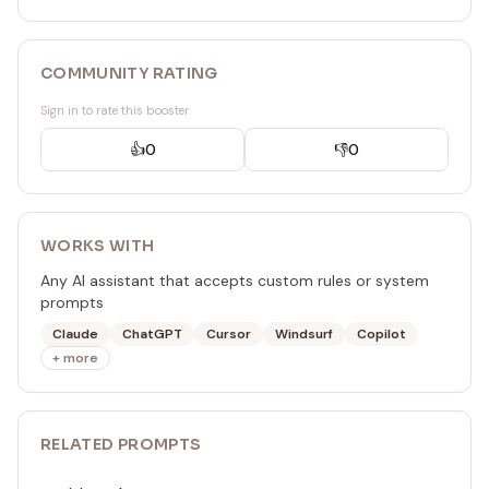
COMMUNITY RATING
Sign in to rate this booster
👍
0
👎
0
WORKS WITH
Any AI assistant that accepts custom rules or system
prompts
Claude
ChatGPT
Cursor
Windsurf
Copilot
+ more
RELATED
PROMPT
S