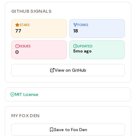
GITHUB SIGNALS
STARS
FORKS
77
18
ISSUES
UPDATED
5mo ago
0
View on GitHub
MIT
License
MY FOX DEN
Save to Fox Den