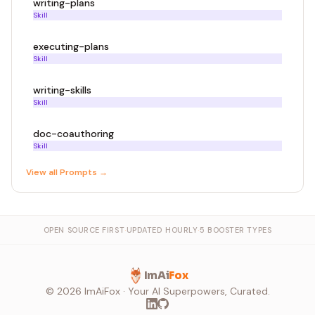
writing-plans
Skill
executing-plans
Skill
writing-skills
Skill
doc-coauthoring
Skill
View all
Prompt
s →
OPEN SOURCE FIRST
·
UPDATED HOURLY
·
5 BOOSTER TYPES
ImAi
Fox
©
2026
ImAiFox · Your AI Superpowers, Curated.