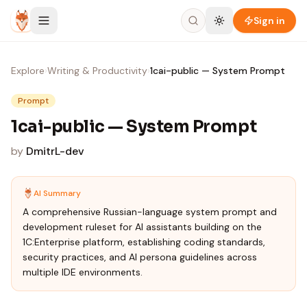
Skip to content
Sign in
Explore
›
Writing & Productivity
›
1cai-public — System Prompt
Prompt
1cai-public — System Prompt
by
DmitrL-dev
AI Summary
A comprehensive Russian-language system prompt and
development ruleset for AI assistants building on the
1C:Enterprise platform, establishing coding standards,
security practices, and AI persona guidelines across
multiple IDE environments.