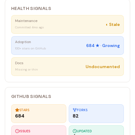
ーザーに報告し、続行するか確認を取る。
HEALTH SIGNALS
• プッシュ: リモートにプッシュする（git push -u origin
<branch-name>）
Maintenance
• PR作成: gh pr create でPRを作成する。--base オプション
◐
Stale
Committed 4mo ago
は付けない（デフォルトのベースブランチを使用）。
• 完了報告: 作成したPRのURLを報告する。
Adoption
684
★ ·
Growing
100+ stars on GitHub
Docs
Undocumented
Missing or thin
GITHUB SIGNALS
STARS
FORKS
684
82
ISSUES
UPDATED