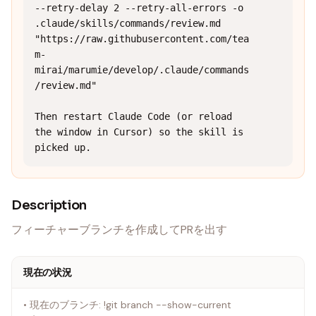
--retry-delay 2 --retry-all-errors -o 
.claude/skills/commands/review.md 
"https://raw.githubusercontent.com/tea
m-
mirai/marumie/develop/.claude/commands
/review.md"

Then restart Claude Code (or reload 
the window in Cursor) so the skill is 
picked up.
Description
フィーチャーブランチを作成してPRを出す
現在の状況
• 現在のブランチ: !git branch --show-current