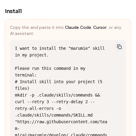
Install
Copy this and paste it into
Claude Code
,
Cursor
, or any
AI assistant:
I want to install the "marumie" skill 
in my project.

Please run this command in my 
terminal:

# Install skill into your project (5 
files)

mkdir -p .claude/skills/commands && 
curl --retry 3 --retry-delay 2 --
retry-all-errors -o 
.claude/skills/commands/SKILL.md 
"https://raw.githubusercontent.com/tea
m-
mirai/marumie/develop/.claude/commands