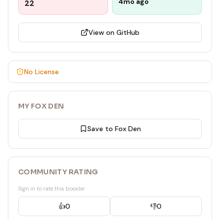
4mo ago
22
View on GitHub
No License
MY FOX DEN
Save to Fox Den
COMMUNITY RATING
Sign in to rate this booster
👍
0
👎
0