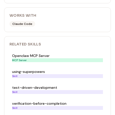
WORKS WITH
Claude Code
RELATED
SKILL
S
Openclaw MCP Server
MCP Server
using-superpowers
Skill
test-driven-development
Skill
verification-before-completion
Skill