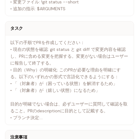
• 変更ファイル: !git status --short
• 追加の指示: $ARGUMENTS
タスク
以下の手順でPRを作成してください：
• 現在の状態を確認: git status と git diff で変更内容を確認
し、PRに含める変更を把握する。変更がない場合はユーザー
に報告して終了する。
• 目的（Why）の明確化: このPRが必要な理由を明確にす
る。以下のいずれかの形式で言語化できるようにする：
• 「（対象者）が（困っている状態）を解消するため」
• 「（対象者）が（嬉しい状態）になるため」
目的が明確でない場合は、必ずユーザーに質問して確認を取
ること。PRのdescriptionに目的として記載する。
• ブランチ決定:
• 現在のブランチがdevelopやmainの場合: 変更内容に基づい
て適切なブランチ名を自分で決定し、新しいブランチを作成
注意事項
してチェックアウトする（例: feature/add-dark-mode,