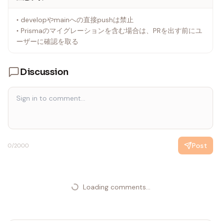
fix/login-error, refactor/auth-logic）
• developやmainへの直接pushは禁止
• 既にフィーチャーブランチにいる場合: 変更内容がブランチ
• Prismaのマイグレーションを含む場合は、PRを出す前にユ
名と合致していればそのまま使用する。合致していない場合
ーザーに確認を取る
はdevelopから新しいブランチを作成して変更を持ち越す
• 品質チェック: ソースコード（.ts、.tsx、.js、.jsxファイル）
への変更がある場合のみ、プロジェクトルートで以下を実行
Discussion
する。ドキュメントや設定ファイルのみの変更の場合はスキ
ップ可。
• npm run typecheck
• npm run lint
• npm test
• pnpm knip（未使用コード検出）
エラーがあれば修正してから次に進む。
Post
0
/2000
• コミット: 変更内容を確認し、適切なコミットメッセージで
コミットする。コミットメッセージは変更内容を反映した簡
潔なものにする。
• コンフリクト確認: git fetch origin して、developとのマー
Loading comments...
ジ可能性を確認する（bash -c 'git merge-tree $(git
merge-base HEAD origin/develop) HEAD origin/develop' で
コンフリクトの有無を確認）。コンフリクトがある場合はユ