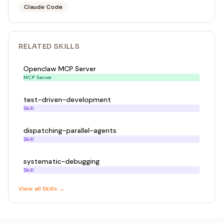
Claude Code
RELATED
SKILL
S
Openclaw MCP Server
MCP Server
test-driven-development
Skill
dispatching-parallel-agents
Skill
systematic-debugging
Skill
View all
Skill
s →