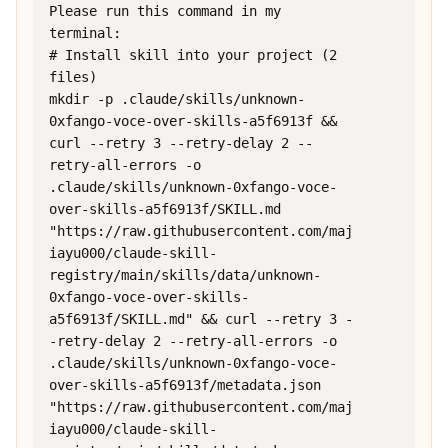
Please run this command in my 
terminal:

# Install skill into your project (2 
files)

mkdir -p .claude/skills/unknown-
0xfango-voce-over-skills-a5f6913f && 
curl --retry 3 --retry-delay 2 --
retry-all-errors -o 
.claude/skills/unknown-0xfango-voce-
over-skills-a5f6913f/SKILL.md 
"https://raw.githubusercontent.com/maj
iayu000/claude-skill-
registry/main/skills/data/unknown-
0xfango-voce-over-skills-
a5f6913f/SKILL.md" && curl --retry 3 -
-retry-delay 2 --retry-all-errors -o 
.claude/skills/unknown-0xfango-voce-
over-skills-a5f6913f/metadata.json 
"https://raw.githubusercontent.com/maj
iayu000/claude-skill-