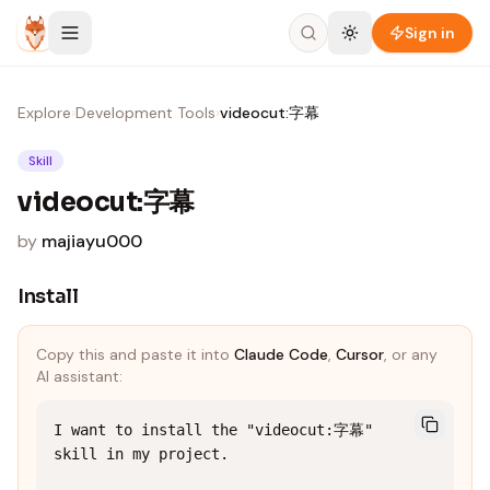
Skip to content
Sign in
Explore
›
Development Tools
›
videocut:字幕
Skill
videocut:字幕
by
majiayu000
Install
Copy this and paste it into
Claude Code
,
Cursor
, or any
AI assistant:
I want to install the "videocut:字幕" 
skill in my project.
