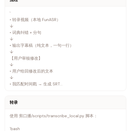
`
• 转录视频（本地 FunASR）
↓
• 词典纠错 + 分句
↓
• 输出字幕稿（纯文本，一句一行）
↓
【用户审核修改】
↓
• 用户给回修改后的文本
↓
• 我匹配时间戳 → 生成 SRT
↓
• 烧录字幕（FFmpeg）
转录
`
使用 剪口播/scripts/transcribe_local.py 脚本：
---
`bash