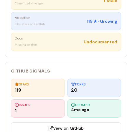
◐
Stale
Committed 4mo ago
Adoption
119
★ ·
Growing
100+ stars on GitHub
Docs
Undocumented
Missing or thin
GITHUB SIGNALS
STARS
FORKS
119
20
ISSUES
UPDATED
4mo ago
1
View on GitHub