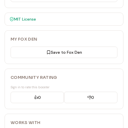
MIT
License
MY FOX DEN
Save to Fox Den
COMMUNITY RATING
Sign in to rate this booster
👍
0
👎
0
WORKS WITH