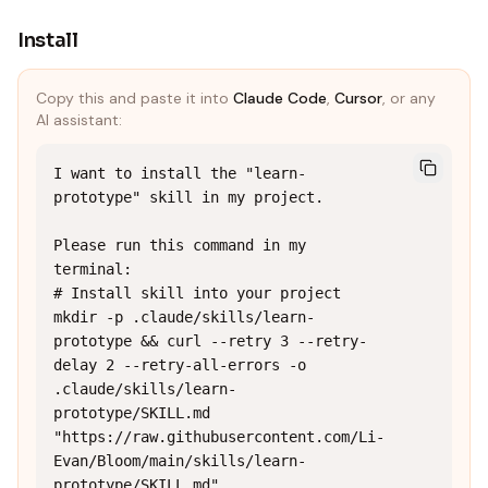
Install
Copy this and paste it into
Claude Code
,
Cursor
, or any
AI assistant:
I want to install the "learn-
prototype" skill in my project.

Please run this command in my 
terminal:

# Install skill into your project

mkdir -p .claude/skills/learn-
prototype && curl --retry 3 --retry-
delay 2 --retry-all-errors -o 
.claude/skills/learn-
prototype/SKILL.md 
"https://raw.githubusercontent.com/Li-
Evan/Bloom/main/skills/learn-
prototype/SKILL.md"
