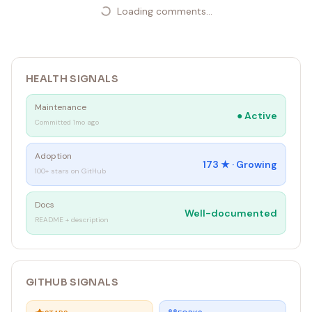
Loading comments...
HEALTH SIGNALS
Maintenance
●
Active
Committed 1mo ago
Adoption
173
★ ·
Growing
100+ stars on GitHub
Docs
Well-documented
README + description
GITHUB SIGNALS