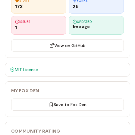
STARS
FORKS
173
25
ISSUES
UPDATED
1mo ago
1
View on GitHub
MIT
License
MY FOX DEN
Save to Fox Den
COMMUNITY RATING