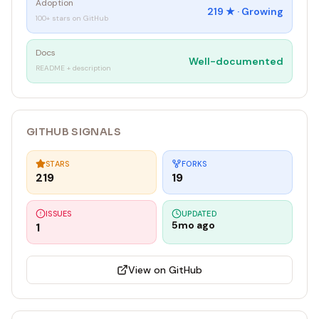
Adoption
219
★ ·
Growing
100+ stars on GitHub
Docs
Well-documented
README + description
GITHUB SIGNALS
STARS
FORKS
219
19
ISSUES
UPDATED
5mo ago
1
View on GitHub