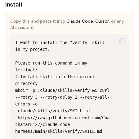
Install
Copy this and paste it into
Claude Code
,
Cursor
, or any
AI assistant:
I want to install the "verify" skill 
in my project.

Please run this command in my 
terminal:

# Install skill into the correct 
directory

mkdir -p .claude/skills/verify && curl 
--retry 3 --retry-delay 2 --retry-all-
errors -o 
.claude/skills/verify/SKILL.md 
"https://raw.githubusercontent.com/Cha
chamaru127/claude-code-
harness/main/skills/verify/SKILL.md"
