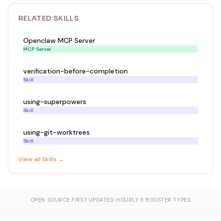
RELATED
SKILL
S
Openclaw MCP Server
MCP Server
verification-before-completion
Skill
using-superpowers
Skill
using-git-worktrees
Skill
View all
Skill
s →
OPEN SOURCE FIRST
·
UPDATED HOURLY
·
5 BOOSTER TYPES