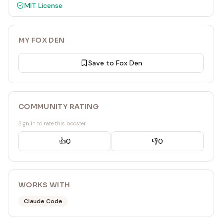
MIT
License
MY FOX DEN
Save to Fox Den
COMMUNITY RATING
Sign in to rate this booster
👍
0
👎
0
WORKS WITH
Claude Code